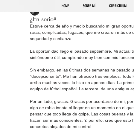
HOME
SOBRE MÍ
CURRÍCULUM
Esteban Gómez
2 min de lectura
¿En serio?
Estuve cerca de año y medio buscando mi gran oportunid
raras, complicadas, fugaces, que me crearon más de 
seguridad y confianza.
La oportunidad llegó el pasado septiembre. Mi actual tr
sintiéndome útil, cumpliendo muy bien con mis funcione
Sin embargo, en las últimas dos semanas ha pasado un
"decepcionante". Me han ofrecido tres empleos. Todo 
arriba muchas veces, lo hizo en apenas días. La prime
equipo de fútbol español. La tercera, de una antigua a
Por un lado, gracias. Gracias por acordarse de mí, por
algo de rabia innata al llegar en un momento en el qu
pensar que todo llega de golpe. Las cosas buenas y l
hacen ser más conscientes. Y, por ello, creo que esto 
concretos alejados de mi control.