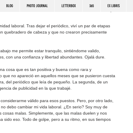
BLOG
PHOTO JOURNAL
LETTERBOX
365
EX LIBRIS
ad laboral. Tras dejar el periódico, viví un par de etapas 
un quebradero de cabeza y que no crearon precisamente 
abajo me permite estar tranquilo, sintiéndome valido, 
s, con una confianza y libertad abundantes. Ojalá dure. 
a cosa que es tan positiva y buena como rara y 
lo que no apareció en aquellos meses que se pusieron cuesta 
ra, del periódico que leía de pequeño. La segunda, de un 
gencia de publicidad en la que trabajé.
 considerarme válido para esos puestos. Pero, por otro lado, 
e no debo cambiar mi vida laboral. ¿En serio? Soy muy de 
as cosas malas. Simplemente, que las malas duelen y nos 
ha sido eso. Todo de golpe, pero a su ritmo, en sus tiempos 