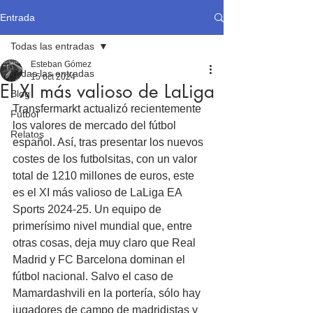
Entrada
Todas las entradas
Esteban Gómez
Todas las entradas
15 oct 2024
El XI más valioso de LaLiga
Blog
Transfermarkt actualizó recientemente 
Fútbol
los valores de mercado del fútbol 
Relatos
español. Así, tras presentar los nuevos 
costes de los futbolsitas, con un valor 
total de 1210 millones de euros, este 
es el XI más valioso de LaLiga EA 
Sports 2024-25. Un equipo de 
primerísimo nivel mundial que, entre 
otras cosas, deja muy claro que Real 
Madrid y FC Barcelona dominan el 
fútbol nacional. Salvo el caso de 
Mamardashvili en la portería, sólo hay 
jugadores de campo de madridistas y 