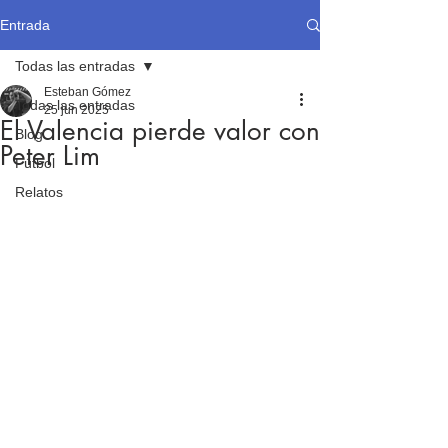
Entrada
Todas las entradas
Esteban Gómez
Todas las entradas
25 jun 2025
El Valencia pierde valor con
Blog
Peter Lim
Fútbol
Relatos