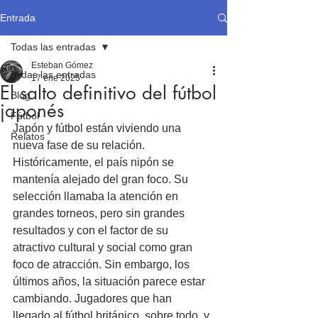
Entrada
Todas las entradas
Esteban Gómez
Todas las entradas
17 ene 2025
El salto definitivo del fútbol
Blog
japonés
Fútbol
Japón y fútbol están viviendo una 
Relatos
nueva fase de su relación. 
Históricamente, el país nipón se 
mantenía alejado del gran foco. Su 
selección llamaba la atención en 
grandes torneos, pero sin grandes 
resultados y con el factor de su 
atractivo cultural y social como gran 
foco de atracción. Sin embargo, los 
últimos años, la situación parece estar 
cambiando. Jugadores que han 
llegado al fútbol británico, sobre todo, y 