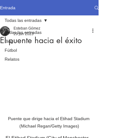
Entrada
Todas las entradas
Esteban Gómez
Todas las entradas
29 jun 2023
El puente hacia el éxito
Blog
Fútbol
Relatos
Puente que dirige hacia el Etihad Stadium 
(Michael Regan/Getty Images)