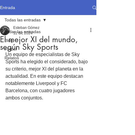
Entrada
Todas las entradas
Esteban Gómez
Todas las entradas
12 dic 2024
El mejor XI del mundo,
Blog
según Sky Sports
Fútbol
Un equipo de especialistas de Sky 
Relatos
Sports ha elegido el considerado, bajo 
su criterio, mejor XI del planeta en la 
actualidad. En este equipo destacan 
notablemente Liverpool y FC 
Barcelona, con cuatro jugadores 
ambos conjuntos. 