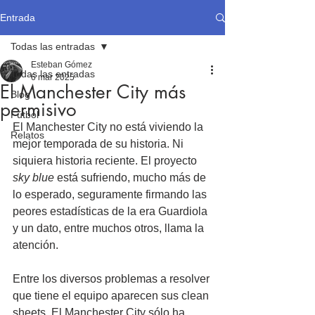
Entrada
Todas las entradas
Esteban Gómez
Todas las entradas
6 mar 2025
El Manchester City más
Blog
permisivo
Fútbol
El Manchester City no está viviendo la 
Relatos
mejor temporada de su historia. Ni 
siquiera historia reciente. El proyecto 
sky blue
 está sufriendo, mucho más de 
lo esperado, seguramente firmando las 
peores estadísticas de la era Guardiola 
y un dato, entre muchos otros, llama la 
atención.
Entre los diversos problemas a resolver 
que tiene el equipo aparecen sus clean 
sheets. El Manchester City sólo ha 