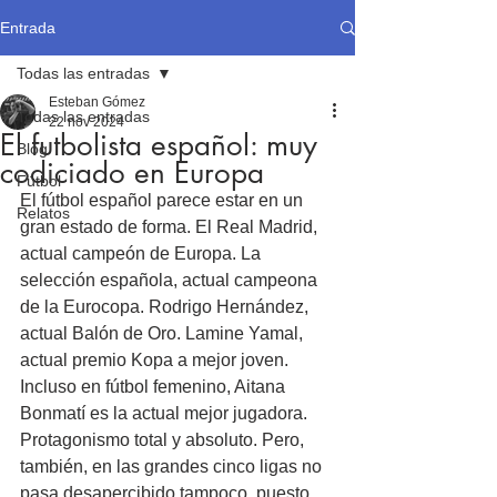
Entrada
Todas las entradas
Esteban Gómez
Todas las entradas
22 nov 2024
El futbolista español: muy
Blog
codiciado en Europa
Fútbol
El fútbol español parece estar en un 
Relatos
gran estado de forma. El Real Madrid, 
actual campeón de Europa. La 
selección española, actual campeona 
de la Eurocopa. Rodrigo Hernández, 
actual Balón de Oro. Lamine Yamal, 
actual premio Kopa a mejor joven. 
Incluso en fútbol femenino, Aitana 
Bonmatí es la actual mejor jugadora. 
Protagonismo total y absoluto. Pero, 
también, en las grandes cinco ligas no 
pasa desapercibido tampoco, puesto 