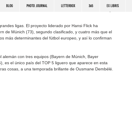
BLOG
PHOTO JOURNAL
LETTERBOX
365
EX LIBRIS
grandes ligas. El proyecto liderado por Hansi Flick ha 
n de Múnich (73), segundo clasificado, y cuatro más que el 
pos más determinantes del fútbol europeo, y así lo confirman 
l alemán con tres equipos (Bayern de Múnich, Bayer 
), es el único país del TOP 5 liguero que aparece en esta 
 otras cosas, a una temporada brillante de Ousmane Dembélé.