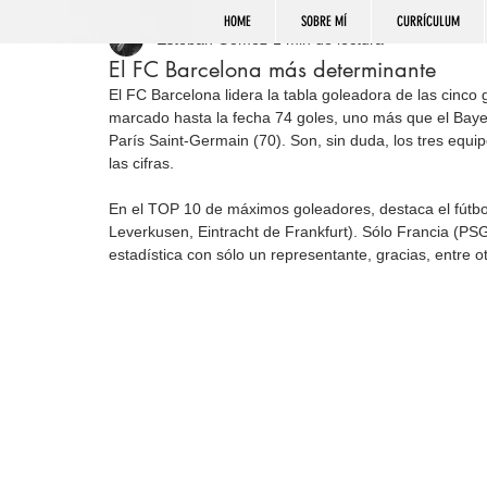
HOME
SOBRE MÍ
CURRÍCULUM
Esteban Gómez
1 min de lectura
El FC Barcelona más determinante
El FC Barcelona lidera la tabla goleadora de las cinco 
marcado hasta la fecha 74 goles, uno más que el Bayer
París Saint-Germain (70). Son, sin duda, los tres equi
las cifras.
En el TOP 10 de máximos goleadores, destaca el fútbo
Leverkusen, Eintracht de Frankfurt). Sólo Francia (PSG
estadística con sólo un representante, gracias, entre