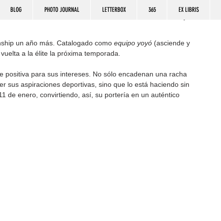
BLOG
PHOTO JOURNAL
LETTERBOX
365
EX LIBRIS
onship un año más. Catalogado como 
equipo yoyó
 (asciende y 
vuelta a la élite la próxima temporada.
e positiva para sus intereses. No sólo encadenan una racha 
er sus aspiraciones deportivas, sino que lo está haciendo sin 
1 de enero, convirtiendo, así, su portería en un auténtico 