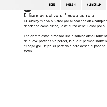
HOME
SOBRE MÍ
CURRÍCULUM
Esteban Gómez
1 min de lectura
El Burnley activa el 'modo cerrojo'
El Burnley vuelve a luchar por el ascenso en Champi
desciende como rutina), este curso debe luchar por su 
Los clarets están firmando una dinámica absolutament
de nueve partidos sin perder, lo que le permite manten
encajar gol. Dejan su portería a cero desde el pasado 1
fortín.