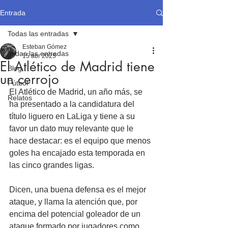
Entrada
Todas las entradas
Esteban Gómez
Todas las entradas
15 abr 2025
El Atlético de Madrid tiene
Blog
un cerrojo
Fútbol
El Atlético de Madrid, un año más, se 
Relatos
ha presentado a la candidatura del 
título liguero en LaLiga y tiene a su 
favor un dato muy relevante que le 
hace destacar: es el equipo que menos 
goles ha encajado esta temporada en 
las cinco grandes ligas.
Dicen, una buena defensa es el mejor 
ataque, y llama la atención que, por 
encima del potencial goleador de un 
ataque formado por jugadores como 