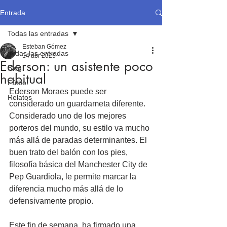
Entrada
Todas las entradas
Esteban Gómez
Todas las entradas
14 abr 2025
Ederson: un asistente poco
Blog
habitual
Fútbol
Ederson Moraes puede ser 
Relatos
considerado un guardameta diferente. 
Considerado uno de los mejores 
porteros del mundo, su estilo va mucho 
más allá de paradas determinantes. El 
buen trato del balón con los pies, 
filosofía básica del Manchester City de 
Pep Guardiola, le permite marcar la 
diferencia mucho más allá de lo 
defensivamente propio.
Este fin de semana, ha firmado una 