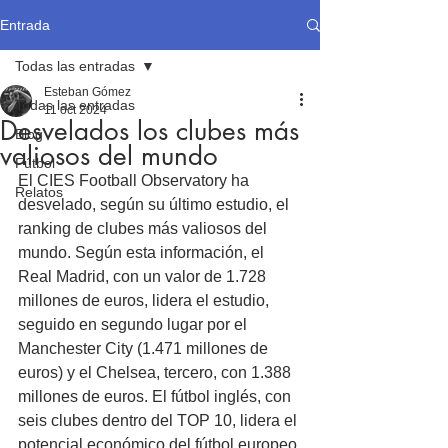
Entrada
Todas las entradas
Esteban Gómez
Todas las entradas
11 oct 2024
Desvelados los clubes más
Blog
valiosos del mundo
Fútbol
El CIES Football Observatory ha 
Relatos
desvelado, según su último estudio, el 
ranking de clubes más valiosos del 
mundo. Según esta información, el 
Real Madrid, con un valor de 1.728 
millones de euros, lidera el estudio, 
seguido en segundo lugar por el 
Manchester City (1.471 millones de 
euros) y el Chelsea, tercero, con 1.388 
millones de euros. El fútbol inglés, con 
seis clubes dentro del TOP 10, lidera el 
potencial económico del fútbol europeo 