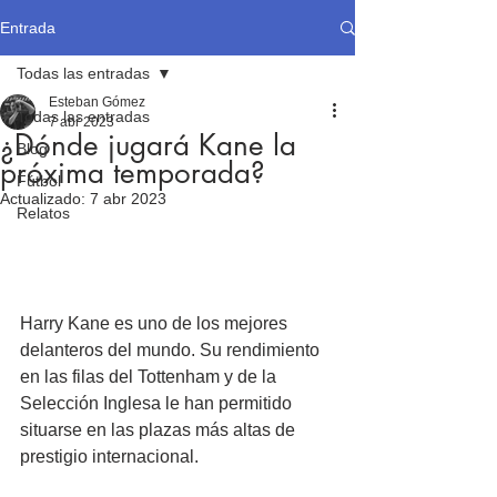
Entrada
Todas las entradas
Esteban Gómez
Todas las entradas
7 abr 2023
¿Dónde jugará Kane la
Blog
próxima temporada?
Fútbol
Actualizado:
7 abr 2023
Relatos
Harry Kane es uno de los mejores 
delanteros del mundo. Su rendimiento 
en las filas del Tottenham y de la 
Selección Inglesa le han permitido 
situarse en las plazas más altas de 
prestigio internacional.