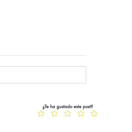
5-26
Es increíblemente verdad
cubriendo en redes
" Joder, debería venir mucho
remier League. El
más... ". Tal cual. Es la frase, la
do de ser consciente
sensación, el pensamiento que
aba haciendo fue en
me acompaña siempre. Siempr
 En el peor de los
que voy a ver una película al ci
años. Trece años
tras ese abrazo tan único y
particular,
¿Te ha gustado este post?