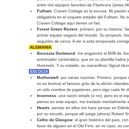
entre mis equipos favoritos de 
Flashcore
 (antes 
M
Fulham
: Craven Cottage es la excusa. Mi pasión e
obligatoria en el coqueto estadio del Fulham. No s
Craven Cottage aquí tienen un fan.
Forest Green Rovers
: primero, por su historia. S
primer equipo vegano del mundo. Su proyecto, hist
seguirles de cerca. A ver si esta temporada cons
 ALEMANIA 
Borussia Dortmund
: me enganchó el BVB de Jürg
entrenador carismático, que en su plantilla hab
Hummels. Y su estadio, su maravilloso Signal Idu
 ESCOCIA 
Motherwell
: por varias razones. Primero, porque
no es broma) el famoso grito de la afición islande
un sólo nombre de jugadores, pero sigo cada fin 
Inverness
: una razón simple (o no), pero es el e
pienso en este equipo, me traslado mentalmente a
Hearts
: pensar en ellos me hace pensar en Edimbu
por su escudo, porque allí juega (ahora) Robert S
Celtic de Glasgow
: el gran histórico del país, c
favor de alguien en el Old Firm, en mi caso, es co