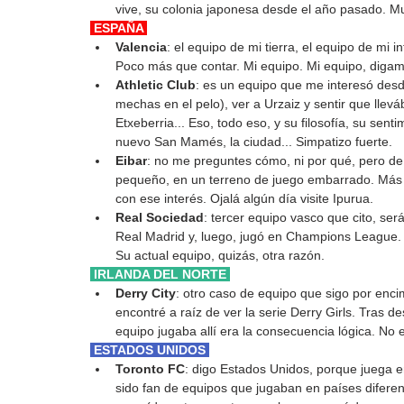
vive, su colonia japonesa desde el año pasado. M
 ESPAÑA 
Valencia
: el equipo de mi tierra, el equipo de mi 
Poco más que contar. Mi equipo. Mi equipo, digamo
Athletic Club
: es un equipo que me interesó des
mechas en el pelo), ver a Urzaiz y sentir que llev
Etxeberria... Eso, todo eso, y su filosofía, su sen
nuevo San Mamés, la ciudad... Simpatizo fuerte.
Eibar
: no me preguntes cómo, ni por qué, pero d
pequeño, en un terreno de juego embarrado. Más
con ese interés. Ojalá algún día visite Ipurua.
Real Sociedad
: tercer equipo vasco que cito, ser
Real Madrid y, luego, jugó en Champions League. 
Su actual equipo, quizás, otra razón.
 IRLANDA DEL NORTE 
Derry City
: otro caso de equipo que sigo por enci
encontré a raíz de ver la serie Derry Girls. Tras de
equipo jugaba allí era la consecuencia lógica. No 
 ESTADOS UNIDOS 
Toronto FC
: digo Estados Unidos, porque juega e
sido fan de equipos que jugaban en países diferen