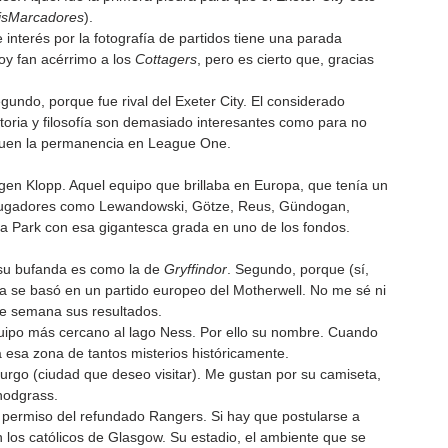
isMarcadores
).
 interés por la fotografía de partidos tiene una parada 
oy fan acérrimo a los 
Cottagers
, pero es cierto que, gracias 
egundo, porque fue rival del Exeter City. El considerado 
oria y filosofía son demasiado interesantes como para no 
iguen la permanencia en League One.
en Klopp. Aquel equipo que brillaba en Europa, que tenía un 
ía jugadores como Lewandowski, Götze, Reus, Gündogan, 
na Park con esa gigantesca grada en uno de los fondos.
 su bufanda es como la de 
Gryffindor
. Segundo, porque (sí, 
sa se basó en un partido europeo del Motherwell. No me sé ni 
de semana sus resultados.
quipo más cercano al lago Ness. Por ello su nombre. Cuando 
 esa zona de tantos misterios históricamente.
rgo (ciudad que deseo visitar). Me gustan por su camiseta, 
nodgrass.
on permiso del refundado Rangers. Si hay que postularse a 
n los católicos de Glasgow. Su estadio, el ambiente que se 