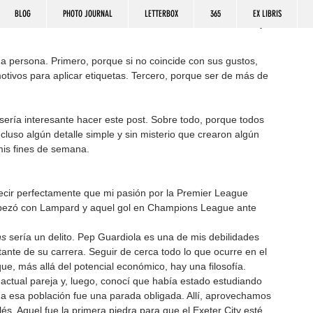
BLOG
PHOTO JOURNAL
LETTERBOX
365
EX LIBRIS
a persona. Primero, porque si no coincide con sus gustos, 
tivos para aplicar etiquetas. Tercero, porque ser de más de 
sería interesante hacer este post. Sobre todo, porque todos 
cluso algún detalle simple y sin misterio que crearon algún 
mis fines de semana.
decir perfectamente que mi pasión por la Premier League 
pezó con Lampard y aquel gol en Champions League ante 
ns
 sería un delito. Pep Guardiola es una de mis debilidades 
ante de su carrera. Seguir de cerca todo lo que ocurre en el 
e, más allá del potencial económico, hay una filosofía.
actual pareja y, luego, conocí que había estado estudiando 
 a esa población fue una parada obligada. Allí, aprovechamos 
glés. Aquel fue la primera piedra para que el Exeter City esté 