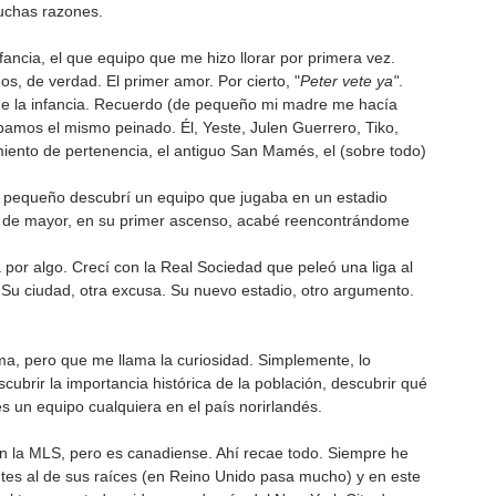
uchas razones.
infancia, el que equipo que me hizo llorar por primera vez. 
s, de verdad. El primer amor. Por cierto, "
Peter vete ya"
.
de la infancia. Recuerdo (de pequeño mi madre me hacía 
ábamos el mismo peinado. Él, Yeste, Julen Guerrero, Tiko, 
timiento de pertenencia, el antiguo San Mamés, el (sobre todo) 
e pequeño descubrí un equipo que jugaba en un estadio 
 de mayor, en su primer ascenso, acabé reencontrándome 
á por algo. Crecí con la Real Sociedad que peleó una liga al 
Su ciudad, otra excusa. Su nuevo estadio, otro argumento. 
ma, pero que me llama la curiosidad. Simplemente, lo 
scubrir la importancia histórica de la población, descubrir qué 
es un equipo cualquiera en el país norirlandés.
n la MLS, pero es canadiense. Ahí recae todo. Siempre he 
tes al de sus raíces (en Reino Unido pasa mucho) y en este 