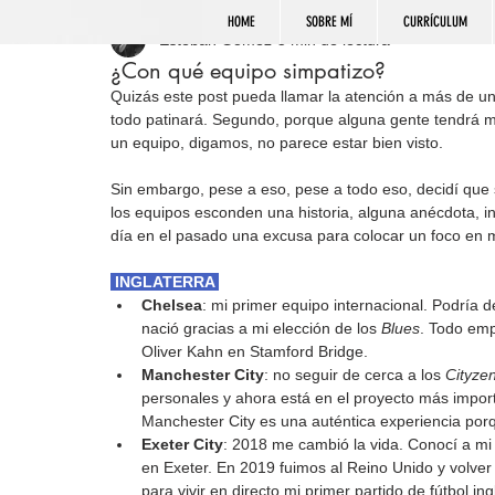
HOME
SOBRE MÍ
CURRÍCULUM
Esteban Gómez
5 min de lectura
¿Con qué equipo simpatizo?
Quizás este post pueda llamar la atención a más de un
todo patinará. Segundo, porque alguna gente tendrá mo
un equipo, digamos, no parece estar bien visto. 
Sin embargo, pese a eso, pese a todo eso, decidí que 
los equipos esconden una historia, alguna anécdota, in
día en el pasado una excusa para colocar un foco en 
 INGLATERRA 
Chelsea
: mi primer equipo internacional. Podría 
nació gracias a mi elección de los 
Blues
. Todo em
Oliver Kahn en Stamford Bridge.
Manchester City
: no seguir de cerca a los 
Cityze
personales y ahora está en el proyecto más import
Manchester City es una auténtica experiencia porqu
Exeter City
: 2018 me cambió la vida. Conocí a mi 
en Exeter. En 2019 fuimos al Reino Unido y volver
para vivir en directo mi primer partido de fútbol in