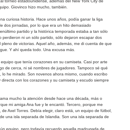
 al torneo estadounidense, además del New York City de 
 equipo. Giovinco hizo mucho, también.
na curiosa historia. Hace unos años, podía ganar la liga 
 de dos jornadas, por lo que era un hito demasiado 
núltimo partido y la histórica temporada estaba a tan sólo 
perdieron ni un sólo partido, sólo dejaron escapar dos 
 pleno de victorias. Aquel año, además, me di cuenta de que 
ague. Y ahí queda todo. Una excusa más.
 equipo que tenía corazones en su camiseta. Casi por arte 
 sigo de cerca, ni sé nombres de jugadores. Tampoco sé qué 
sí, lo he mirado. Son novenos ahora mismo, cuando escribo 
y directa con los corazones y su camiseta y escudo siempre 
 llama mucho la atención desde hace una década, más o 
que mi amiga Ana fue y le encantó. Tercero, porque me 
, de Axel Torres. Debía elegir, claro está, un equipo de fútbol, 
de una isla separada de Islandia. Son una isla separada de 
ngún equipo, pero todavía recuerdo aquella madrugada de 