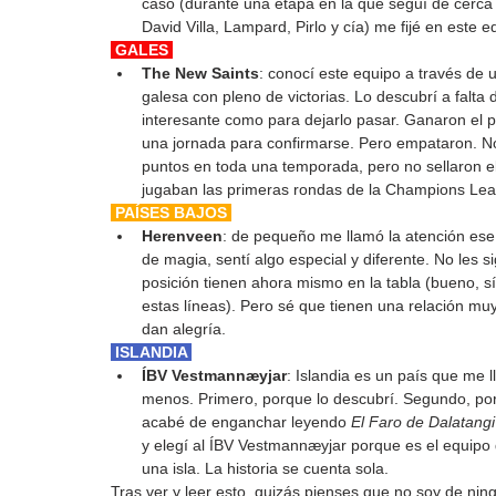
caso (durante una etapa en la que seguí de cerca
David Villa, Lampard, Pirlo y cía) me fijé en este
 GALES 
The New Saints
: conocí este equipo a través de u
galesa con pleno de victorias. Lo descubrí a falta
interesante como para dejarlo pasar. Ganaron el pe
una jornada para confirmarse. Pero empataron. No 
puntos en toda una temporada, pero no sellaron el
jugaban las primeras rondas de la Champions Le
 PAÍSES BAJOS 
Herenveen
: de pequeño me llamó la atención ese
de magia, sentí algo especial y diferente. No les
posición tienen ahora mismo en la tabla (bueno, 
estas líneas). Pero sé que tienen una relación mu
dan alegría.
 ISLANDIA 
ÍBV Vestmannæyjar
: Islandia es un país que me
menos. Primero, porque lo descubrí. Segundo, por
acabé de enganchar leyendo 
El Faro de Dalatangi
y elegí al ÍBV Vestmannæyjar porque es el equipo 
una isla. La historia se cuenta sola.
Tras ver y leer esto, quizás pienses que no soy de ni