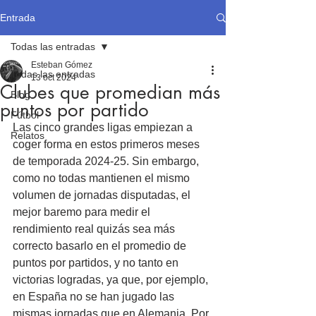
Entrada
Todas las entradas
Esteban Gómez
Todas las entradas
13 oct 2024
Clubes que promedian más
Blog
puntos por partido
Fútbol
Las cinco grandes ligas empiezan a 
Relatos
coger forma en estos primeros meses 
de temporada 2024-25. Sin embargo, 
como no todas mantienen el mismo 
volumen de jornadas disputadas, el 
mejor baremo para medir el 
rendimiento real quizás sea más 
correcto basarlo en el promedio de 
puntos por partidos, y no tanto en 
victorias logradas, ya que, por ejemplo, 
en España no se han jugado las 
mismas jornadas que en Alemania. Por 