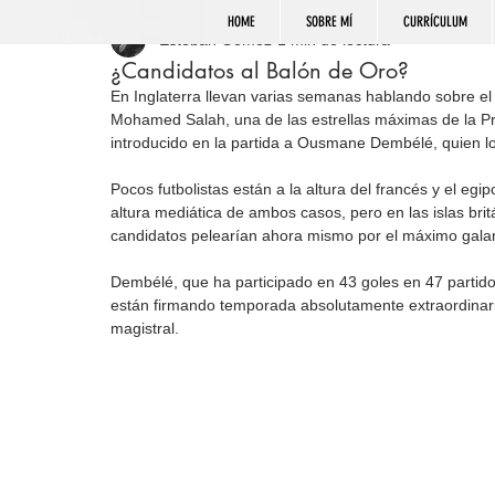
HOME
SOBRE MÍ
CURRÍCULUM
Esteban Gómez
1 min de lectura
¿Candidatos al Balón de Oro?
En Inglaterra llevan varias semanas hablando sobre el
Mohamed Salah, una de las estrellas máximas de la Pr
introducido en la partida a Ousmane Dembélé, quien l
Pocos futbolistas están a la altura del francés y el e
altura mediática de ambos casos, pero en las islas bri
candidatos pelearían ahora mismo por el máximo galard
Dembélé, que ha participado en 43 goles en 47 partidos
están firmando temporada absolutamente extraordinari
magistral.