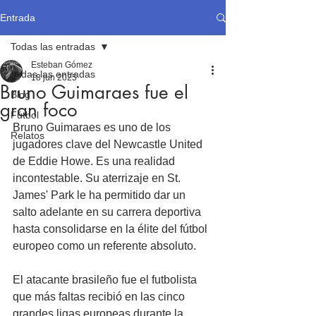
Entrada
Todas las entradas
Esteban Gómez
Todas las entradas
18 jun 2025
Bruno Guimaraes fue el
Blog
gran foco
Fútbol
Bruno Guimaraes es uno de los 
Relatos
jugadores clave del Newcastle United 
de Eddie Howe. Es una realidad 
incontestable. Su aterrizaje en St. 
James' Park le ha permitido dar un 
salto adelante en su carrera deportiva 
hasta consolidarse en la élite del fútbol 
europeo como un referente absoluto.
El atacante brasileño fue el futbolista 
que más faltas recibió en las cinco 
grandes ligas europeas durante la 