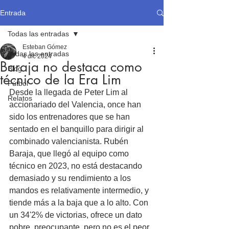
Entrada
Todas las entradas
Esteban Gómez
Todas las entradas
4 dic 2024
Baraja no destaca como
Blog
técnico de la Era Lim
Fútbol
Desde la llegada de Peter Lim al 
Relatos
accionariado del Valencia, once han 
sido los entrenadores que se han 
sentado en el banquillo para dirigir al 
combinado valencianista. Rubén 
Baraja, que llegó al equipo como 
técnico en 2023, no está destacando 
demasiado y su rendimiento a los 
mandos es relativamente intermedio, y 
tiende más a la baja que a lo alto. Con 
un 34'2% de victorias, ofrece un dato 
pobre, preocupante, pero no es el peor, 