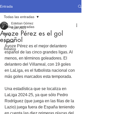
Entrada
Todas las entradas
Esteban Gómez
Todas las entradas
4 jun 2025
Ayoze Pérez es el gol
Blog
español
Fútbol
Ayoze Pérez es el mejor delantero 
Relatos
español de las cinco grandes ligas. Al 
menos, en términos goleadores. El 
delantero del Villarreal, con 19 goles 
en LaLiga, es el futbolista nacional con 
más goles marcados esta temporada.
Una estadística que se localiza en 
LaLiga 2024-25, ya que sólo Pedro 
Rodríguez (que juega en las filas de la 
Lazio) juega fuera de España teniendo 
en cuenta las diez primeras plazas del 