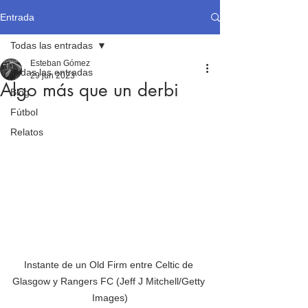
Entrada
Todas las entradas
Esteban Gómez
Todas las entradas
29 jun 2023
Algo más que un derbi
Blog
Fútbol
Relatos
Instante de un Old Firm entre Celtic de 
Glasgow y Rangers FC (Jeff J Mitchell/Getty 
Images)