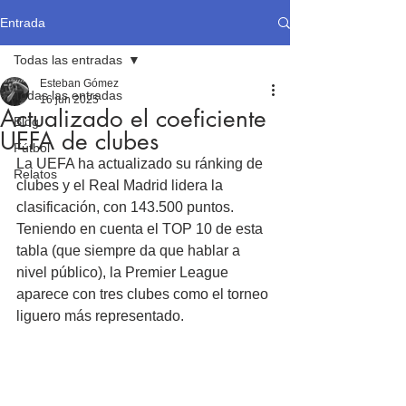
Entrada
Todas las entradas
Esteban Gómez
Todas las entradas
16 jun 2025
Actualizado el coeficiente
Blog
UEFA de clubes
Fútbol
La UEFA ha actualizado su ránking de 
Relatos
clubes y el Real Madrid lidera la 
clasificación, con 143.500 puntos. 
Teniendo en cuenta el TOP 10 de esta 
tabla (que siempre da que hablar a 
nivel público), la Premier League 
aparece con tres clubes como el torneo 
liguero más representado.