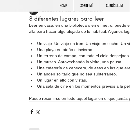
HOME
SOBRE MÍ
CURRÍCULUM
Esteban Gómez
1 min de lectura
8 diferentes lugares para leer
Leer en casa, en una biblioteca o en el metro, puede e
allá para hacer algo alejado de lo habitual. Algunos lug
Un viaje. Un viaje en tren. Un viaje en coche. Un v
Una playa en otoño o invierno.
Un terreno de campo, con todo el cielo despejado.
Un museo. Aprovechando la visita, una pausa.
Una cafetería de cabecera, de esas en las que ere
Un andén solitario que no sea subterráneo.
Un lugar en alto con vistas.
Una sala de cine en los momentos previos a la pel
Puede resumirse en todo aquel lugar en el que jamás p