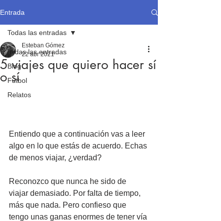
Entrada
Todas las entradas
Esteban Gómez
Todas las entradas
22 abr 2021
5 viajes que quiero hacer sí
Blog
o sí
Fútbol
Relatos
Entiendo que a continuación vas a leer 
algo en lo que estás de acuerdo. Echas 
de menos viajar, ¿verdad? 
Reconozco que nunca he sido de 
viajar demasiado. Por falta de tiempo, 
más que nada. Pero confieso que 
tengo unas ganas enormes de tener vía 