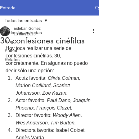
Entrada
Todas las entradas
Esteban Gómez
Todas las entradas
13 may 2023
30 confesiones cinéfilas
Blog
Hoy toca realizar una serie de 
Fútbol
confesiones cinéfilas. 30, 
Relatos
concretamente. En algunas no puedo 
decir sólo una opción:
Actriz favorita: 
Olivia Colman, 
Marion Cotillard, Scarlett 
Johansson, Zoe Kazan.
Actor favorito: 
Paul Dano, Joaquin 
Phoenix, François Cluzet.
Director favorito: 
Woody Allen, 
Wes Anderson, Tim Burton.
Directora favorita: Isabel Coixet, 
Agnès Varda.