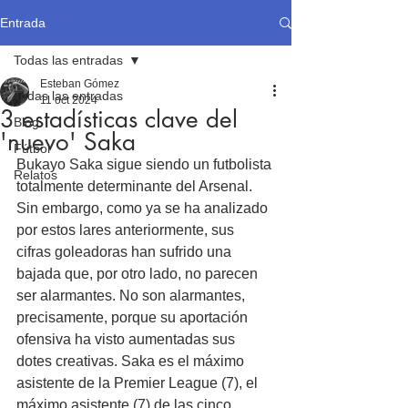
Entrada
Todas las entradas
Esteban Gómez
Todas las entradas
11 oct 2024
3 estadísticas clave del
Blog
'nuevo' Saka
Fútbol
Bukayo Saka sigue siendo un futbolista 
Relatos
totalmente determinante del Arsenal. 
Sin embargo, como ya se ha analizado 
por estos lares anteriormente, sus 
cifras goleadoras han sufrido una 
bajada que, por otro lado, no parecen 
ser alarmantes. No son alarmantes, 
precisamente, porque su aportación 
ofensiva ha visto aumentadas sus 
dotes creativas. Saka es el máximo 
asistente de la Premier League (7), el 
máximo asistente (7) de las cinco 