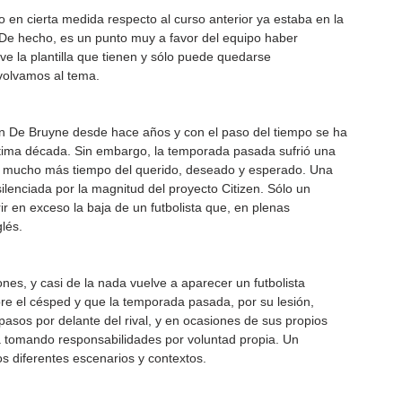
 en cierta medida respecto al curso anterior ya estaba en la 
o. De hecho, es un punto muy a favor del equipo haber 
 ve la plantilla que tienen y sólo puede quedarse 
volvamos al tema.
vin De Bruyne desde hace años y con el paso del tiempo se ha 
tima década. Sin embargo, la temporada pasada sufrió una 
go mucho más tiempo del querido, deseado y esperado. Una 
ilenciada por la magnitud del proyecto Citizen. Sólo un 
 en exceso la baja de un futbolista que, en plenas 
glés.
nes, y casi de la nada vuelve a aparecer un futbolista 
e el césped y que la temporada pasada, por su lesión, 
asos por delante del rival, y en ocasiones de sus propios 
 tomando responsabilidades por voluntad propia. Un 
os diferentes escenarios y contextos.