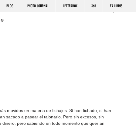
BLOG
PHOTO JOURNAL
LETTERBOX
365
EX LIBRIS
ne
ás movidos en materia de fichajes. Sí han fichado, sí han 
han sacado a pasear el talonario. Pero sin excesos, sin 
de dinero, pero sabiendo en todo momento qué querían, 