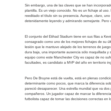
Sin embargo, una de las claves que se han incorporado
plantilla. Es un viejo conocido. No es un fichaje al us
reeditado el título sin su presencia. Aunque, claro, uno
detenidamente leyendo y admirando semejante. Pero 
El conjunto del Etihad Stadium tiene en sus filas a Ke
consagrado como uno de los mejores fichajes de su úl
lesión que le mantuvo alejado de los terrenos de jue
dura baja, una importante ausencia sólo maquillada y s
equipo como este Manchester City es capaz de no sufrir
facultades, es candidato a MVP del año en territorio in
Pero De Bruyne está de vuelta, está en plenas condicio
determinante como pocos, que marca la diferencia sobr
pareció desaparecer. Una estrella mundial que va dos p
compañeros. Un jugador capaz de marcar la diferencia
futbolista capaz de tomar las decisiones correctas en l