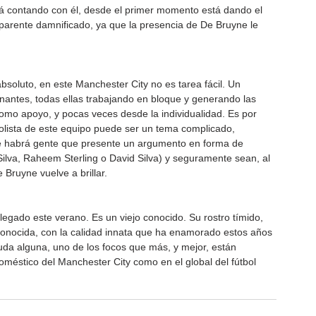
á contando con él, desde el primer momento está dando el 
parente damnificado, ya que la presencia de De Bruyne le 
absoluto, en este Manchester City no es tarea fácil. Un 
nantes, todas ellas trabajando en bloque y generando las 
omo apoyo, y pocas veces desde la individualidad. Es por 
olista de este equipo puede ser un tema complicado, 
pre habrá gente que presente un argumento en forma de 
lva, Raheem Sterling o David Silva) y seguramente sean, al 
 Bruyne vuelve a brillar.
llegado este verano. Es un viejo conocido. Su rostro tímido, 
 conocida, con la calidad innata que ha enamorado estos años 
uda alguna, uno de los focos que más, y mejor, están 
doméstico del Manchester City como en el global del fútbol 