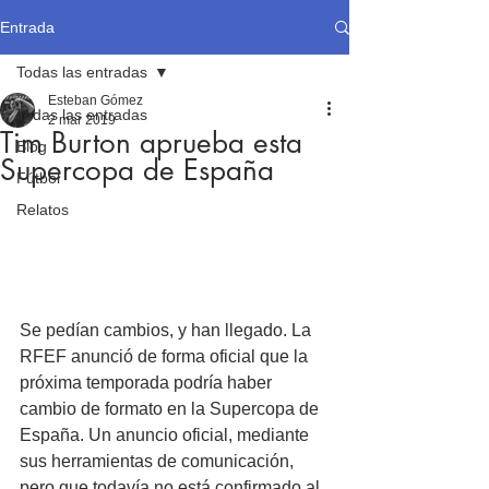
Entrada
Todas las entradas
Esteban Gómez
Todas las entradas
2 mar 2019
Tim Burton aprueba esta
Blog
Supercopa de España
Fútbol
Relatos
Se pedían cambios, y han llegado. La 
RFEF anunció de forma oficial que la 
próxima temporada podría haber 
cambio de formato en la Supercopa de 
España. Un anuncio oficial, mediante 
sus herramientas de comunicación, 
pero que todavía no está confirmado al 