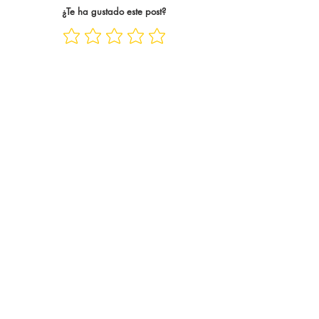
¿Te ha gustado este post?
Bukayo Saka siempre es cl
pasar las jornadas 