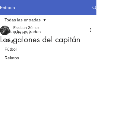
Entrada
Todas las entradas
Esteban Gómez
Todas las entradas
1 oct 2017
Los galones del capitán
Blog
Fútbol
Relatos