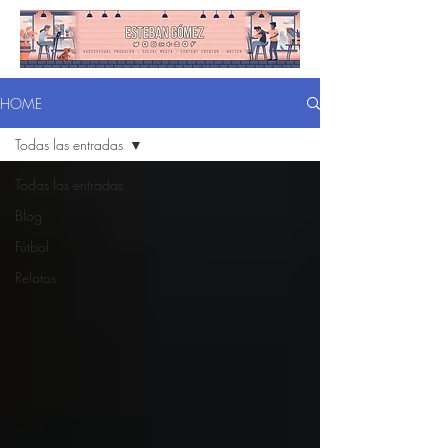
HOME
Todas las entradas
Todas las entradas
Blog
Fútbol
Relatos